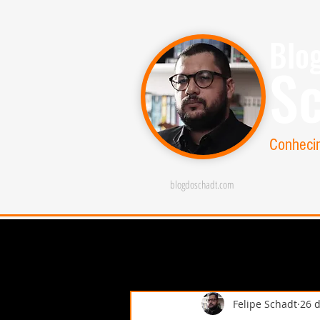
Blo
S
Conheci
blogdoschadt.com
Felipe Schadt
26 d