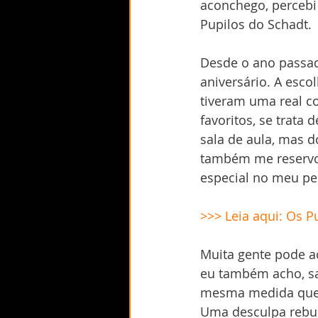
aconchego, percebi 
Pupilos do Schadt.
Desde o ano passad
aniversário. A esco
tiveram uma real c
favoritos, se trata
sala de aula, mas 
também me reservo 
especial no meu pei
>>> Leia aqui: Os P
Muita gente pode a
eu também acho, sa
mesma medida que p
Uma desculpa rebu