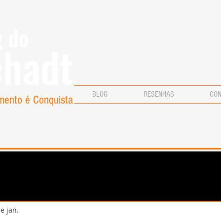
g do
chadt
BLOG
RESENHAS
CO
mento é Conquista
e jan.