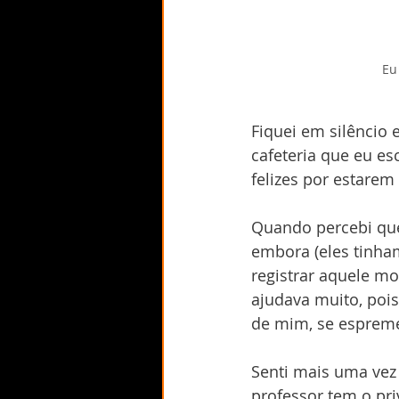
Eu
Fiquei em silêncio
cafeteria que eu es
felizes por estarem
Quando percebi qu
embora (eles tinha
registrar aquele m
ajudava muito, pois
de mim, se espreme
Senti mais uma vez
professor tem o pri