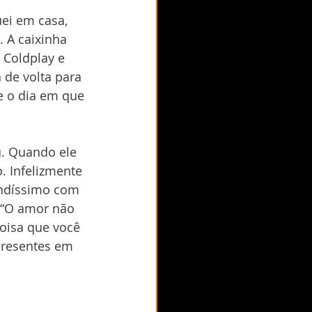
ei em casa, 
 A caixinha 
Coldplay e 
 de volta para 
e o dia em que 
u. Quando ele 
 Infelizmente 
indíssimo com 
 “O amor não 
coisa que você 
presentes em 