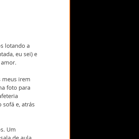
s lotando a 
ada, eu sei) e 
e amor.
 meus irem 
a foto para 
eteria 
sofá e, atrás 
os. Um 
sala de aula. 