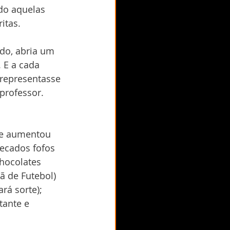
do aquelas 
itas.
do, abria um 
 E a cada 
 representasse 
rofessor. 
ue aumentou 
recados fofos 
hocolates 
 de Futebol) 
á sorte); 
tante e 