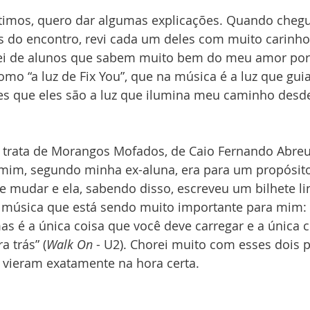
ltimos, quero dar algumas explicações. Quando chegu
 do encontro, revi cada um deles com muito carinho.
ei de alunos que sabem muito bem do meu amor por 
o “a luz de Fix You”, que na música é a luz que guia
es que eles são a luz que ilumina meu caminho desd
se trata de Morangos Mofados, de Caio Fernando Abre
mim, segundo minha ex-aluna, era para um propósito.
e mudar e ela, sabendo disso, escreveu um bilhete l
 música que está sendo muito importante para mim:
mas é a única coisa que você deve carregar e a única 
a trás” (
Walk On
 - U2). Chorei muito com esses dois 
es vieram exatamente na hora certa. 