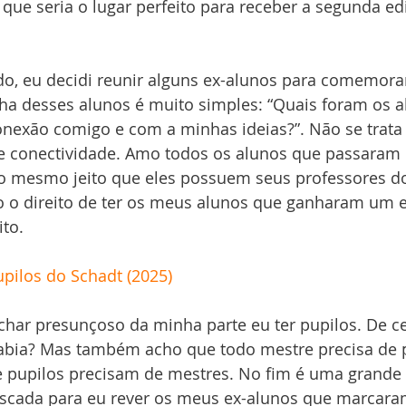
que seria o lugar perfeito para receber a segunda ed
o, eu decidi reunir alguns ex-alunos para comemora
lha desses alunos é muito simples: “Quais foram os 
onexão comigo e com a minhas ideias?”. Não se trata
 de conectividade. Amo todos os alunos que passaram
do mesmo jeito que eles possuem seus professores do
o direito de ter os meus alunos que ganharam um 
to.
upilos do Schadt (2025)
char presunçoso da minha parte eu ter pupilos. De c
bia? Mas também acho que todo mestre precisa de p
upilos precisam de mestres. No fim é uma grande b
scada para eu rever os meus ex-alunos que marcara