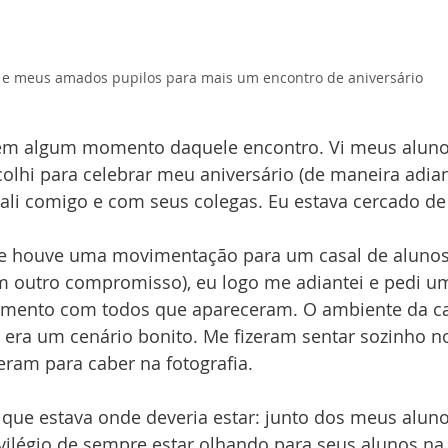
 e meus amados pupilos para mais um encontro de aniversário
 em algum momento daquele encontro. Vi meus aluno
colhi para celebrar meu aniversário (de maneira adiant
 ali comigo e com seus colegas. Eu estava cercado d
e houve uma movimentação para um casal de alunos
m outro compromisso), eu logo me adiantei e pedi um
omento com todos que apareceram. O ambiente da caf
 era um cenário bonito. Me fizeram sentar sozinho no 
ram para caber na fotografia. 
 que estava onde deveria estar: junto dos meus alun
vilégio de sempre estar olhando para seus alunos na 