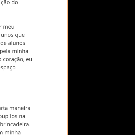
ição do 
r meu 
alunos que 
 de alunos 
 pela minha 
 coração, eu 
espaço 
erta maneira 
upilos na 
rincadeira. 
m minha 