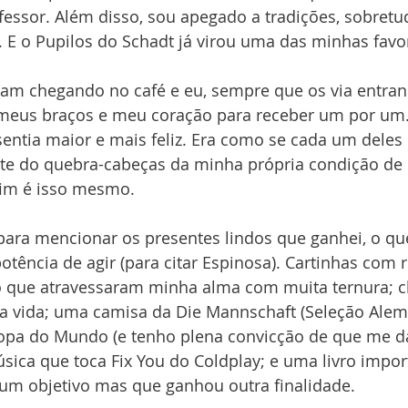
fessor. Além disso, sou apegado a tradições, sobretu
E o Pupilos do Schadt já virou uma das minhas favor
ram chegando no café e eu, sempre que os via entran
s meus braços e meu coração para receber um por um.
entia maior e mais feliz. Era como se cada um deles
e do quebra-cabeças da minha própria condição de p
fim é isso mesmo.
para mencionar os presentes lindos que ganhei, o q
tência de agir (para citar Espinosa). Cartinhas com 
 que atravessaram minha alma com muita ternura; c
a vida; uma camisa da Die Mannschaft (Seleção Alemã
Copa do Mundo (e tenho plena convicção de que me dar
ica que toca Fix You do Coldplay; e uma livro impor
 um objetivo mas que ganhou outra finalidade.