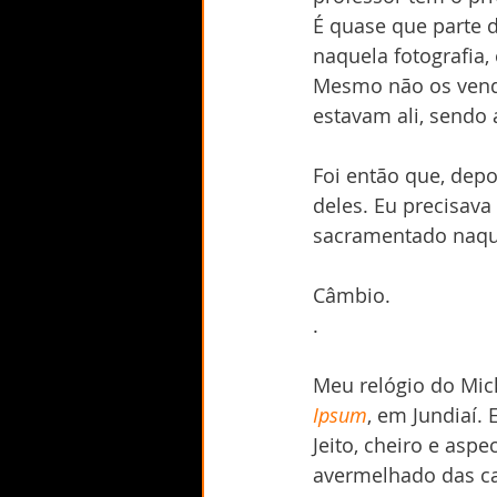
É quase que parte d
naquela fotografia,
Mesmo não os vendo 
estavam ali, sendo 
Foi então que, depo
deles. Eu precisava
sacramentado naqu
Câmbio.
.
Meu relógio do Mic
Ipsum
, em Jundiaí. 
Jeito, cheiro e aspe
avermelhado das ca