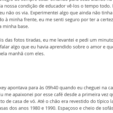
a nossa condição de educador vê-los o tempo todo. B
 eu não os via. Experimentei algo que ainda não tinha
à minha frente, eu me senti seguro por ter a certez
a minha base. 
is das fotos tiradas, eu me levantei e pedi um minut
 falar algo que eu havia aprendido sobre o amor e que
ela manhã com eles.
key apontava para às 09h40 quando eu cheguei na caf
Eu me apaixonei por esse café desde a primeira vez que
cto de casa de vó. Até o chão era revestido do típico l
sas dos anos 1980 e 1990. Espaçoso e cheio de sofás,