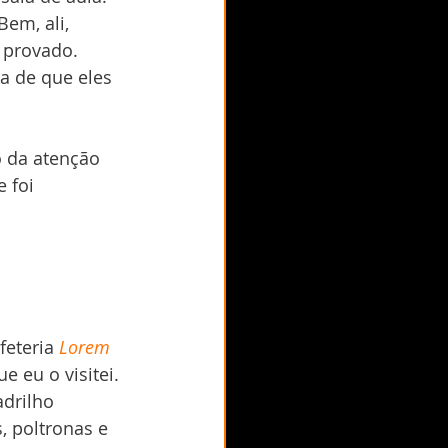
em, ali, 
 provado. 
a de que eles 
o da atenção 
 foi 
eteria 
Lorem 
 eu o visitei. 
adrilho 
 poltronas e 