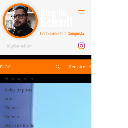
Blog do
Schadt
Conhecimento é Conquista
blogdoschadt.com
BLOG
Registre-se
Homenagem
Todos os posts
Arte
Cidades
Cinema
Diário de Bordo