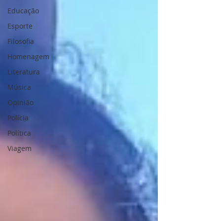
Educação
Esporte
Filosofia
Homenagem
Literatura
Música
Opinião
Polícia
Política
Viagem