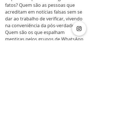
fatos? Quem são as pessoas que 
acreditam em notícias falsas sem se 
dar ao trabalho de verificar, vivendo 
na conveniência da pós-verdade? 
Quem são os que espalham 
mentiras pelos grupos de WhatsApp, 
Instagram, Facebook, YouTube de 
maneira deliberada e na frente de 
todo mundo? Quem são as pessoas 
que transformaram Bolsonaro em 
um mito e sustentam essa condição? 
Quem são as pessoas que ainda 
apoiam e fazem coro a tudo isso? 
Quem são as pessoas que pagam 
para que tudo isso continue a 
acontecer?
Eu sei a resposta. E eu sei que você 