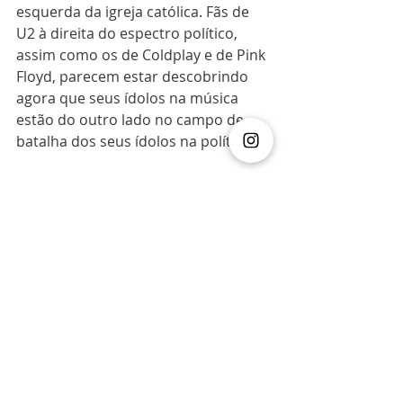
esquerda da igreja católica. Fãs de 
U2 à direita do espectro político, 
assim como os de Coldplay e de Pink 
Floyd, parecem estar descobrindo 
agora que seus ídolos na música 
estão do outro lado no campo de 
batalha dos seus ídolos na política.
Não dá para ficar decepcionado com 
Roger Waters, Bono ou Chris Martin. 
Seria surpresa se, algum deles não 
se manifestassem politicamente ou, 
suas manifestações defendessem 
pautas tradicionalmente da direita. 
Esses artistas são, antes de tudo, 
progressistas e levantam com 
orgulho bandeiras que o 
bolsonarismo, por exemplo, chama 
da "mimimi".