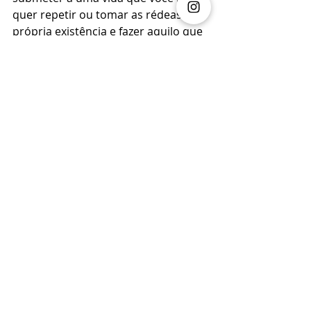
quer repetir ou tomar as rédeas da 
própria existência e fazer aquilo que 
faz a vida valer a pena? Não é fácil, 
mas é possível.
Não vou prometer ir para academia 
regularmente, aumentar a 
frequência da leitura ou finalizar 
meus projetos iniciados. Não sei se 
poderei cumprir. Mas o que posso e 
vou prometer é de todo santo dia 
antes de dormir me perguntar se 
houve no meu dia algo que eu 
quisesse que durasse para sempre. 
Mais! Eu prometo fazer cada vez 
mais coisas que me possibilitem 
viver uma vida que valha a pena 
viver.