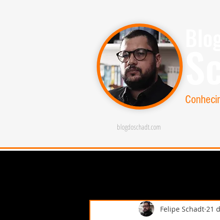
Blo
S
Conheci
blogdoschadt.com
Felipe Schadt
21 