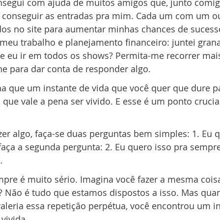
nsegui com ajuda de muitos amigos que, junto comigo
r conseguir as entradas pra mim. Cada um com um o
os no site para aumentar minhas chances de sucesso
eu trabalho e planejamento financeiro: juntei grana
de eu ir em todos os shows? Permita-me recorrer mai
che para dar conta de responder algo.
na que um instante de vida que você quer que dure p
 que vale a pena ser vivido. E esse é um ponto crucia
er algo, faça-se duas perguntas bem simples: 1. Eu q
 faça a segunda pergunta: 2. Eu quero isso pra sempre
…
mpre é muito sério. Imagina você fazer a mesma cois
es? Não é tudo que estamos dispostos a isso. Mas qua
aleria essa repetição perpétua, você encontrou um in
vivida.