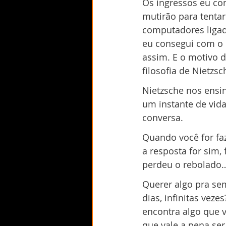
Os ingressos eu co
mutirão para tenta
computadores ligad
eu consegui com o m
assim. E o motivo 
filosofia de Nietzs
Nietzsche nos ensi
um instante de vida
conversa.
Quando você for faz
a resposta for sim,
perdeu o rebolado
Querer algo pra se
dias, infinitas vez
encontra algo que v
que vale a pena ser 