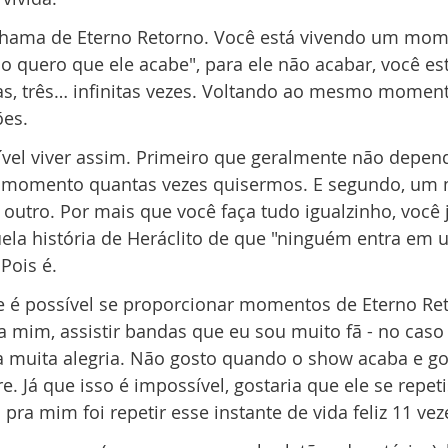
chama de Eterno Retorno. Você está vivendo um mom
 quero que ele acabe", para ele não acabar, você est
as, três… infinitas vezes. Voltando ao mesmo moment
es.
ível viver assim. Primeiro que geralmente não depen
m momento quantas vezes quisermos. E segundo, um
 outro. Por mais que você faça tudo igualzinho, você 
la história de Heráclito de que "ninguém entra em
Pois é.
e é possível se proporcionar momentos de Eterno Ret
a mim, assistir bandas que eu sou muito fã - no caso 
a muita alegria. Não gosto quando o show acaba e gos
. Já que isso é impossível, gostaria que ele se repe
 pra mim foi repetir esse instante de vida feliz 11 vez