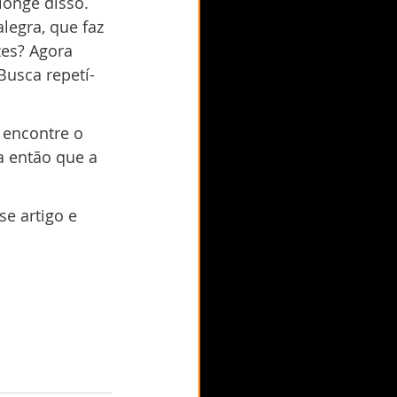
onge disso. 
legra, que faz 
zes? Agora 
usca repetí-
 encontre o 
a então que a 
e artigo e 