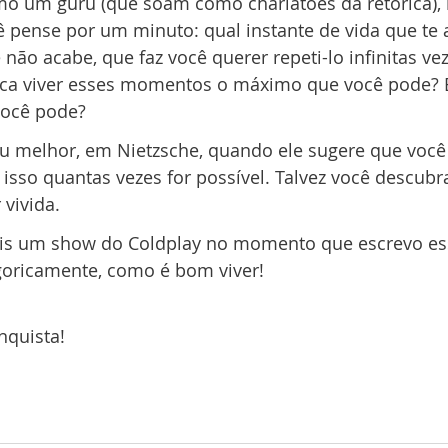
o um guru (que soam como charlatões da retórica), l
pense por um minuto: qual instante de vida que te a
 não acabe, que faz você querer repeti-lo infinitas ve
ca viver esses momentos o máximo que você pode? B
você pode?
u melhor, em Nietzsche, quando ele sugere que você
a isso quantas vezes for possível. Talvez você descubr
 vivida.
is um show do Coldplay no momento que escrevo ess
goricamente, como é bom viver!
nquista!