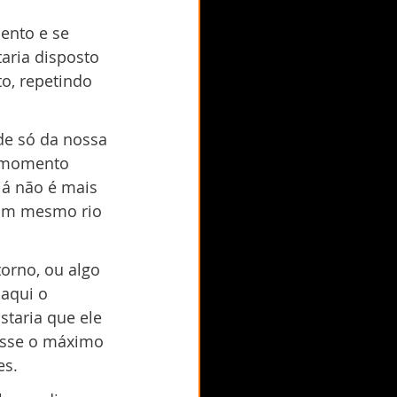
ento e se 
aria disposto 
o, repetindo 
de só da nossa 
 momento 
já não é mais 
 um mesmo rio 
orno, ou algo 
aqui o 
taria que ele 
tisse o máximo 
es.