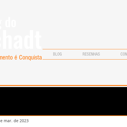
g do
chadt
BLOG
RESENHAS
CO
mento é Conquista
de mar. de 2023