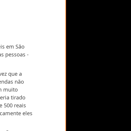
eis em São 
as pessoas - 
ez que a 
vendas não 
m muito 
ria tirado 
e 500 reais 
icamente eles 