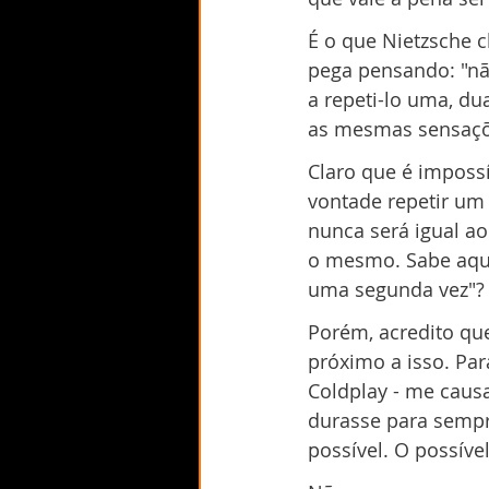
É o que Nietzsche 
pega pensando: "não
a repeti-lo uma, du
as mesmas sensaçõ
Claro que é imposs
vontade repetir u
nunca será igual ao
o mesmo. Sabe aque
uma segunda vez"? 
Porém, acredito qu
próximo a isso. Par
Coldplay - me caus
durasse para sempre
possível. O possível