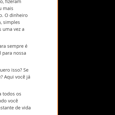
, fizeram 
u mais 
. O dinheiro 
, simples 
s uma vez a 
ara sempre é 
l para nossa 
uero isso? Se 
? Aqui você já 
a todos os 
ndo você 
stante de vida 