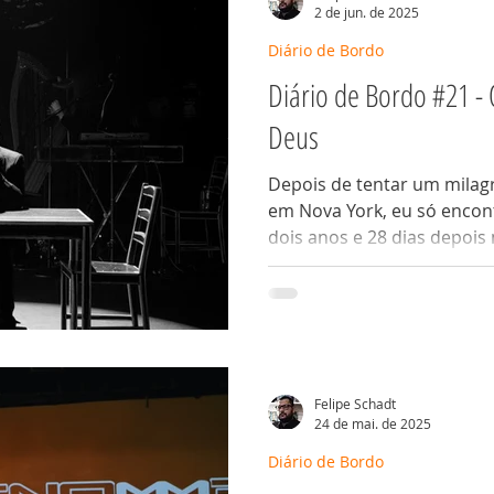
2 de jun. de 2025
Diário de Bordo
Diário de Bordo #21 -
Deus
Depois de tentar um milag
em Nova York, eu só encon
dois anos e 28 dias depois 
Felipe Schadt
24 de mai. de 2025
Diário de Bordo