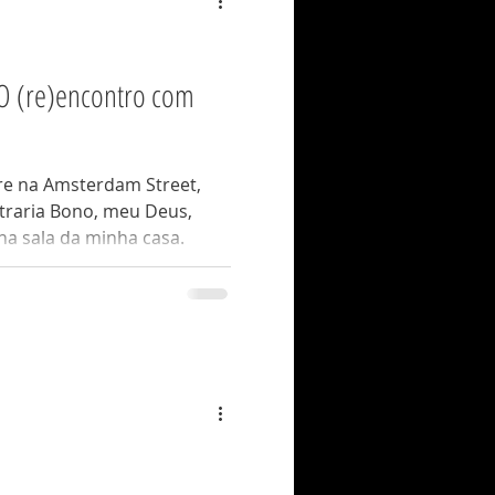
 O (re)encontro com
re na Amsterdam Street,
traria Bono, meu Deus,
na sala da minha casa.