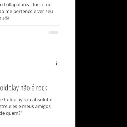
no Lollapalooza, foi como
ão me pertence e ver seu
ntude
oldplay não é rock
e Coldplay são absolutos.
ntre eles e meus amigos
 de quem?"