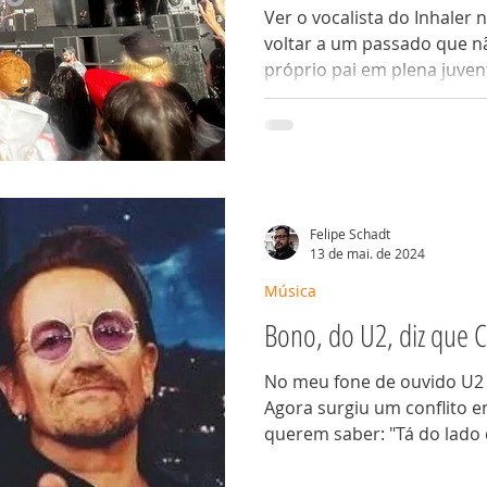
Ver o vocalista do Inhaler 
voltar a um passado que n
próprio pai em plena juve
Felipe Schadt
13 de mai. de 2024
Música
Bono, do U2, diz que C
No meu fone de ouvido U2 
Agora surgiu um conflito e
querem saber: "Tá do lado