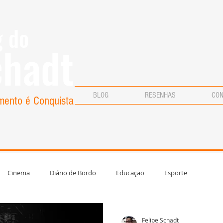
g do
chadt
BLOG
RESENHAS
CO
mento é Conquista
Cinema
Diário de Bordo
Educação
Esporte
eratura
Música
Opinião
Polícia
Política
Felipe Schadt