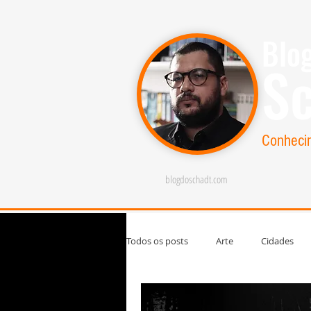
Blo
S
Conheci
blogdoschadt.com
Todos os posts
Arte
Cidades
Filosofia
Homenagem
Lit